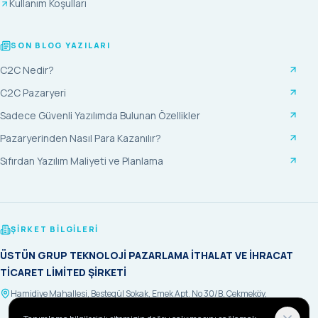
Kullanım Koşulları
SON BLOG YAZILARI
C2C Nedir?
C2C Pazaryeri
Sadece Güvenli Yazılımda Bulunan Özellikler
Pazaryerinden Nasıl Para Kazanılır?
Sıfırdan Yazılım Maliyeti ve Planlama
ŞIRKET BILGILERI
ÜSTÜN GRUP TEKNOLOJİ PAZARLAMA İTHALAT VE İHRACAT
TİCARET LİMİTED ŞİRKETİ
Hamidiye Mahallesi, Bestegül Sokak, Emek Apt. No 30/B, Çekmeköy,
İstanbul 34788