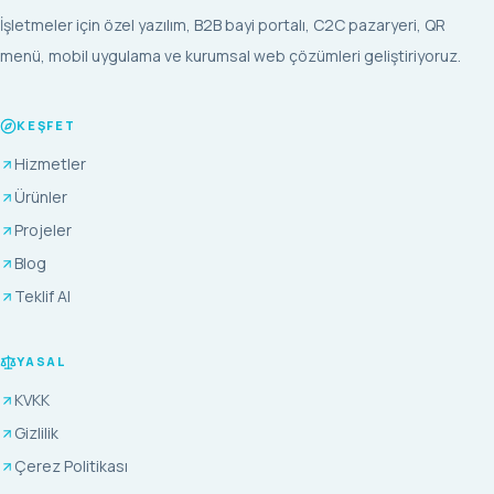
İşletmeler için özel yazılım, B2B bayi portalı, C2C pazaryeri, QR
menü, mobil uygulama ve kurumsal web çözümleri geliştiriyoruz.
KEŞFET
Hizmetler
Ürünler
Projeler
Blog
Teklif Al
YASAL
KVKK
Gizlilik
Çerez Politikası